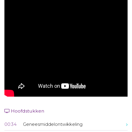
Aanmelden nieuwsbrief
Inloggen
Toegang leeromgeving
Hoofdstukken
00:34
Geneesmiddelontwikkeling