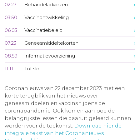
02:27
Behandeladviezen
03:50
Vaccinontwikkeling
06:03
Vaccinatiebeleid
07:23
Geneesmiddeltekorten
08:59
Informatievoorziening
11:11
Tot slot
Coronanieuws van 22 december 2023 met een
korte terugblik van het nieuws over
geneesmiddelen en vaccins tijdens de
coronapandemie. Ook komen aan bod de
belangrijkste lessen die daaruit geleerd kunnen
worden voor de toekomst.
Download hier de
integrale tekst van het Coronanieuws
.