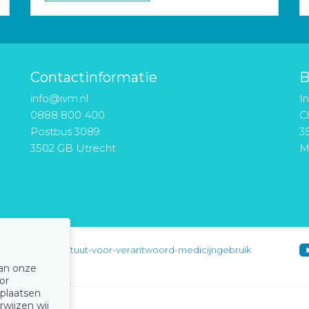
Contactinformatie
B
info@ivm.nl
I
0888 800 400
Ch
Postbus 3089
3
3502 GB Utrecht
M
instituut-voor-verantwoord-medicijngebruik
van onze
or
 plaatsen
rwijzen wij