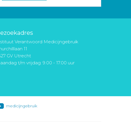
ezoekadres
nstituut Verantwoord Medicijngebruik
urchilllaan 11
527 GV Utrecht
aandag t/m vrijdag: 9.00 - 17.00 uur
medicijngebruik