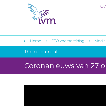
Ov
Home
FTO voorbereiding
Medici
Themajournaal
Coronanieuws van 27 o