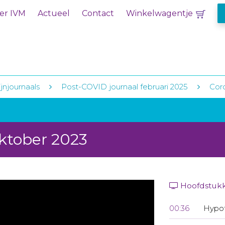
er IVM
Actueel
Contact
Winkelwagentje
jnjournaals
Post-COVID journaal februari 2025
Cor
ktober 2023
Hoofdstuk
00:36
Hypot