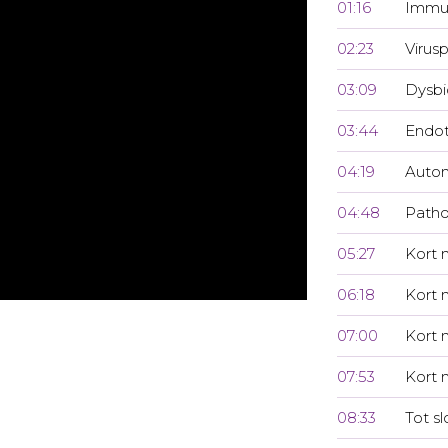
01:16
Immuu
02:23
Virusp
03:09
Dysbi
03:44
Endot
04:19
Auton
04:48
Patho
05:27
Kort 
06:18
Kort 
07:00
Kort 
07:53
Kort 
08:33
Tot sl