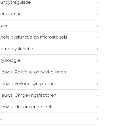
ndysregulatie
ersistentie
ose
hele dysfunctie en microstolsels
ome dysfunctie
fysiologie
nieuws: Politieke ontwikkelingen
nieuws: Verloop symptomen
nieuws: Omgevingsfactoren
nieuws: Huisartsenbezoek
ot