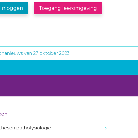
Inloggen
Toegang leeromgeving
onanieuws van 27 oktober 2023
ken
hesen pathofysiologie