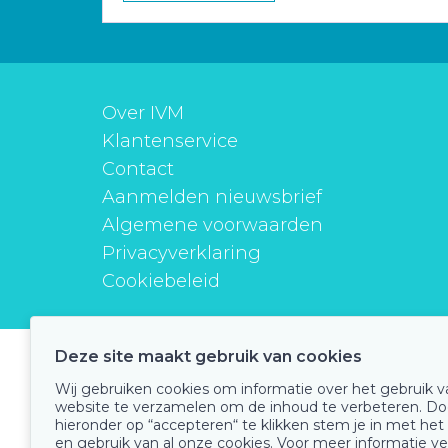
Over IVM
Klantenservice
Contact
Aanmelden nieuwsbrief
Algemene voorwaarden
Privacyverklaring
Cookiebeleid
Deze site maakt gebruik van cookies
instituutverantwoordmedicijngebruik
Wij gebruiken cookies om informatie over het gebruik 
website te verzamelen om de inhoud te verbeteren. Do
hieronder op “accepteren“ te klikken stem je in met het
en gebruik van al onze cookies. Voor meer informatie ve