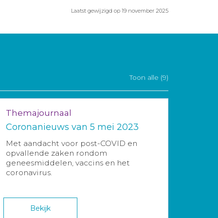
Laatst gewijzigd op 19 november 2025
Toon alle (9)
Themajournaal
Coronanieuws van 5 mei 2023
Met aandacht voor post-COVID en
opvallende zaken rondom
geneesmiddelen, vaccins en het
coronavirus.
Bekijk