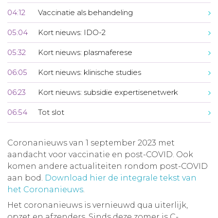
04:12
Vaccinatie als behandeling
05:04
Kort nieuws: IDO-2
05:32
Kort nieuws: plasmaferese
06:05
Kort nieuws: klinische studies
06:23
Kort nieuws: subsidie expertisenetwerk
06:54
Tot slot
Coronanieuws van 1 september 2023 met
aandacht voor vaccinatie en post-COVID. Ook
komen andere actualiteiten rondom post-COVID
aan bod.
Download hier de integrale tekst van
het Coronanieuws
.
Het coronanieuws is vernieuwd qua uiterlijk,
opzet en afzenders. Sinds deze zomer is C-