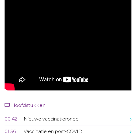
Aanmelden nieuwsbrief
Inloggen
Toegang leeromgeving
Hoofdstukken
00:42
Nieuwe vaccinatieronde
01:56
Vaccinatie en post-COVID