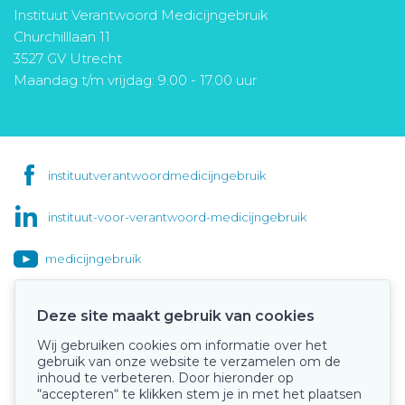
Instituut Verantwoord Medicijngebruik
Churchilllaan 11
3527 GV Utrecht
Maandag t/m vrijdag: 9.00 - 17.00 uur
instituutverantwoordmedicijngebruik
instituut-voor-verantwoord-medicijngebruik
medicijngebruik
Deze site maakt gebruik van cookies
Wij gebruiken cookies om informatie over het
Onze keurmerken
gebruik van onze website te verzamelen om de
inhoud te verbeteren. Door hieronder op
“accepteren“ te klikken stem je in met het plaatsen