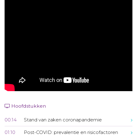
Aanmelden nieuwsbrief
Inloggen
Toegang leeromgeving
Hoofdstukken
00:14
Stand van zaken coronapandemie
01:10
Post-COVID: prevalentie en risicofactoren