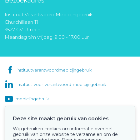
Bezoekadres
Instituut Verantwoord Medicijngebruik
Churchilllaan 11
3527 GV Utrecht
Maandag t/m vrijdag: 9.00 - 17.00 uur
instituutverantwoordmedicijngebruik
instituut-voor-verantwoord-medicijngebruik
medicijngebruik
Deze site maakt gebruik van cookies
Wij gebruiken cookies om informatie over het
Onze keurmerken
gebruik van onze website te verzamelen om de