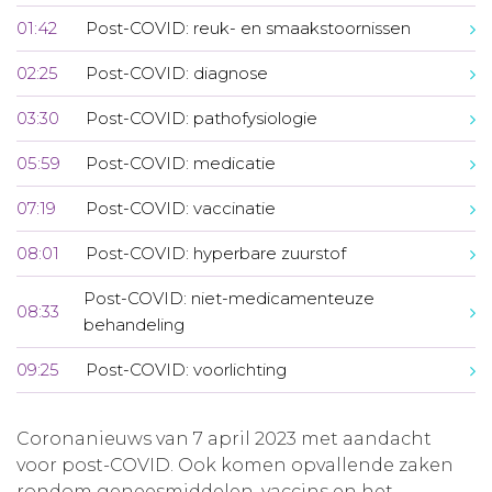
01:42
Post-COVID: reuk- en smaakstoornissen
02:25
Post-COVID: diagnose
03:30
Post-COVID: pathofysiologie
05:59
Post-COVID: medicatie
07:19
Post-COVID: vaccinatie
08:01
Post-COVID: hyperbare zuurstof
Post-COVID: niet-medicamenteuze
08:33
behandeling
09:25
Post-COVID: voorlichting
Coronanieuws van 7 april 2023 met aandacht
voor post-COVID. Ook komen opvallende zaken
rondom geneesmiddelen, vaccins en het