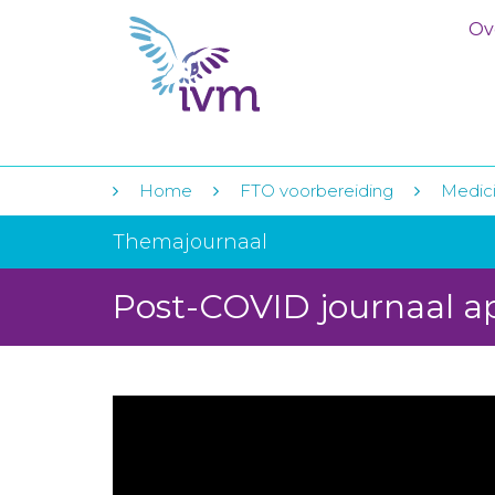
Ov
Home
FTO voorbereiding
Medici
Themajournaal
Post-COVID journaal ap