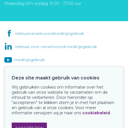
Maandag t/m vrijdag: 9.00 - 17.00 uur
instituutverantwoordmedicijngebruik
instituut-voor-verantwoord-medicijngebruik
medicijngebruik
Deze site maakt gebruik van cookies
Wij gebruiken cookies om informatie over het
Onze keurmerken
gebruik van onze website te verzamelen om de
inhoud te verbeteren. Door hieronder op
“accepteren“ te klikken stem je in met het plaatsen
en gebruik van al onze cookies. Voor meer
informatie verwijzen wij je naar ons
cookiebeleid
.