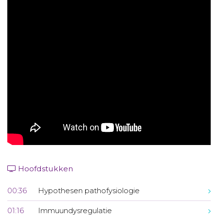
Aanmelden nieuwsbrief
Inloggen
Toegang leeromgeving
Hoofdstukken
00:36
Hypothesen pathofysiologie
01:16
Immuundysregulatie