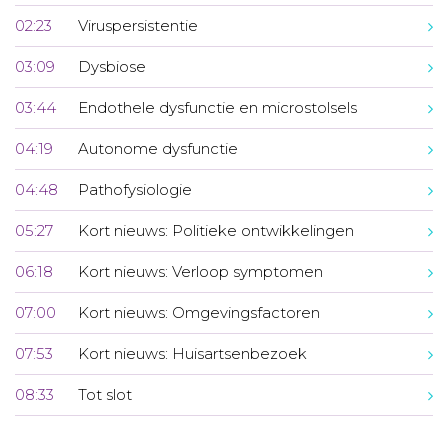
02:23
Viruspersistentie
03:09
Dysbiose
03:44
Endothele dysfunctie en microstolsels
04:19
Autonome dysfunctie
04:48
Pathofysiologie
05:27
Kort nieuws: Politieke ontwikkelingen
06:18
Kort nieuws: Verloop symptomen
07:00
Kort nieuws: Omgevingsfactoren
07:53
Kort nieuws: Huisartsenbezoek
08:33
Tot slot