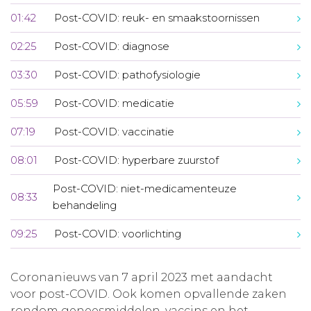
01:42
Post-COVID: reuk- en smaakstoornissen
02:25
Post-COVID: diagnose
03:30
Post-COVID: pathofysiologie
05:59
Post-COVID: medicatie
07:19
Post-COVID: vaccinatie
08:01
Post-COVID: hyperbare zuurstof
Post-COVID: niet-medicamenteuze
08:33
behandeling
09:25
Post-COVID: voorlichting
Coronanieuws van 7 april 2023 met aandacht
voor post-COVID. Ook komen opvallende zaken
rondom geneesmiddelen, vaccins en het