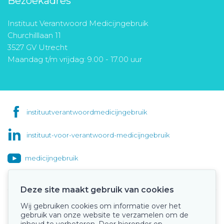
Bezoekadres
Instituut Verantwoord Medicijngebruik
Churchilllaan 11
3527 GV Utrecht
Maandag t/m vrijdag: 9.00 - 17.00 uur
instituutverantwoordmedicijngebruik
instituut-voor-verantwoord-medicijngebruik
medicijngebruik
Deze site maakt gebruik van cookies
Wij gebruiken cookies om informatie over het
Onze keurmerken
gebruik van onze website te verzamelen om de