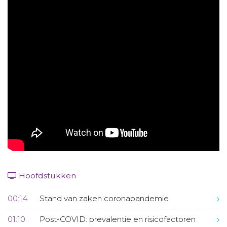
Aanmelden nieuwsbrief
Inloggen
Toegang leeromgeving
Hoofdstukken
00:14
Stand van zaken coronapandemie
01:10
Post-COVID: prevalentie en risicofactoren