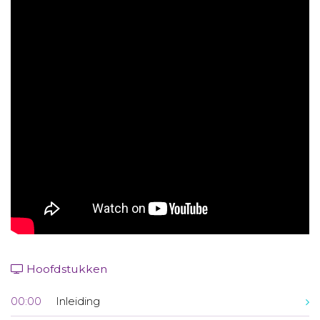
Aanmelden nieuwsbrief
Inloggen
Toegang leeromgeving
Hoofdstukken
00:00
Inleiding