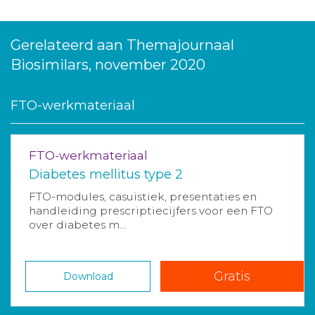
Gerelateerd aan Themajournaal
Biosimilars, november 2020
FTO-werkmateriaal
FTO-werkmateriaal
Diabetes mellitus type 2
FTO-modules, casuïstiek, presentaties en
handleiding prescriptiecijfers voor een FTO
over diabetes m...
Gratis
Download