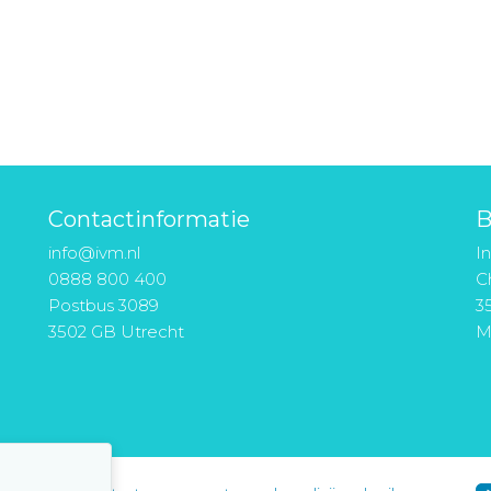
Contactinformatie
B
info@ivm.nl
I
0888 800 400
Ch
Postbus 3089
3
3502 GB Utrecht
M