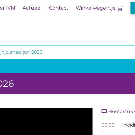
er IVM
Actueel
Contact
Winkelwagentje
jnjournaal juni 2026
2026
Hoofdstuk
00:00
Inleid