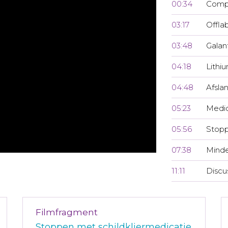
00:34
Compl
03:17
Offla
03:48
Galan
04:18
Lithi
04:48
Afsla
05:23
Medic
05:56
Stopp
07:38
Minde
11:11
Discu
Filmfragment
Stoppen met schildkliermedicatie