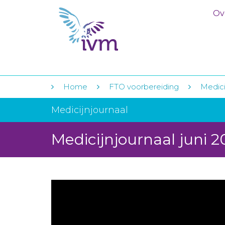
Ov
Home
FTO voorbereiding
Medici
Medicijnjournaal
Medicijnjournaal juni 