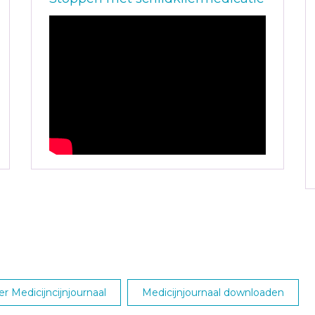
r Medicijncijnjournaal
Medicijnjournaal downloaden