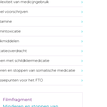
exiteit van medicijngebruik
bel voorschrijven
tamine
umintoxicatie
nkmiddelen
atieoverdracht
en met schildkliermedicatie
ren en stoppen van somatische medicatie
ssiepunten voor het FTO
Filmfragment
Minderen en stoppen van