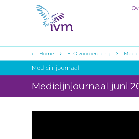
Ov
Home
FTO voorbereiding
Medici
Medicijnjournaal
Medicijnjournaal juni 