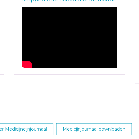
r Medicijncijnjournaal
Medicijnjournaal downloaden