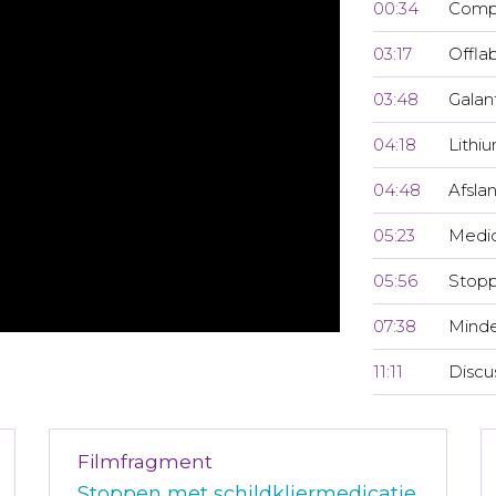
00:34
Compl
03:17
Offla
03:48
Galan
04:18
Lithi
04:48
Afsla
05:23
Medic
05:56
Stopp
07:38
Minde
11:11
Discu
Filmfragment
Stoppen met schildkliermedicatie