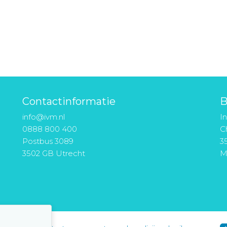
Contactinformatie
B
info@ivm.nl
I
0888 800 400
Ch
Postbus 3089
3
3502 GB Utrecht
M