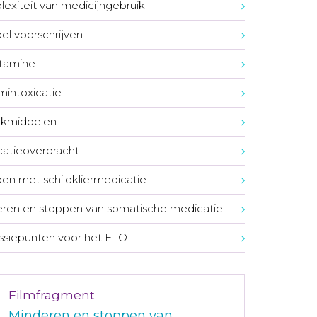
exiteit van medicijngebruik
bel voorschrijven
tamine
umintoxicatie
nkmiddelen
atieoverdracht
en met schildkliermedicatie
ren en stoppen van somatische medicatie
ssiepunten voor het FTO
Filmfragment
Minderen en stoppen van