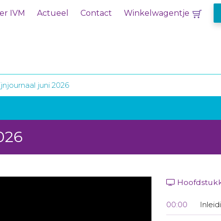
er IVM
Actueel
Contact
Winkelwagentje
jnjournaal juni 2026
2026
Hoofdstuk
00:00
Inleid