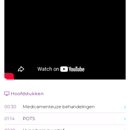
Aanmelden nieuwsbrief
Inloggen
Toegang leeromgeving
Hoofdstukken
00:30
Medicamenteuze behandelingen
01:14
POTS