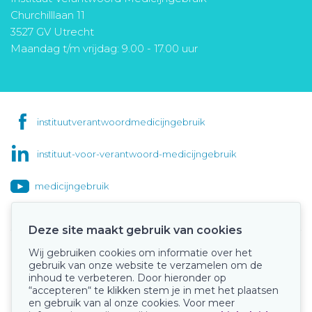
Churchilllaan 11
3527 GV Utrecht
Maandag t/m vrijdag: 9.00 - 17.00 uur
instituutverantwoordmedicijngebruik
instituut-voor-verantwoord-medicijngebruik
medicijngebruik
Deze site maakt gebruik van cookies
Wij gebruiken cookies om informatie over het
Onze keurmerken
gebruik van onze website te verzamelen om de
inhoud te verbeteren. Door hieronder op
“accepteren“ te klikken stem je in met het plaatsen
en gebruik van al onze cookies. Voor meer