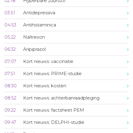
02:18
Hyperbare zuurstof
03:51
Antidepressiva
04:53
Antihistaminica
05:22
Naltrexon
06:32
Aripiprazol
07:07
Kort nieuws: vaccinatie
07:51
Kort nieuws: PRIME-studie
08:30
Kort nieuws: kosten
08:52
Kort nieuws: achterbanraadpleging
09:22
Kort nieuws: factsheet PEM
09:47
Kort nieuws: DELPHI-studie