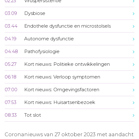
02:23
Viruspersistentie
03:09
Dysbiose
03:44
Endothele dysfunctie en microstolsels
04:19
Autonome dysfunctie
04:48
Pathofysiologie
05:27
Kort nieuws: Politieke ontwikkelingen
06:18
Kort nieuws: Verloop symptomen
07:00
Kort nieuws: Omgevingsfactoren
07:53
Kort nieuws: Huisartsenbezoek
08:33
Tot slot
Coronanieuws van 27 oktober 2023 met aandacht