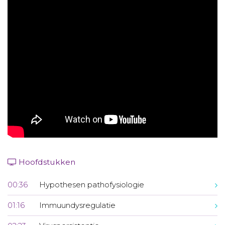
Aanmelden nieuwsbrief
Inloggen
Toegang leeromgeving
Hoofdstukken
00:36
Hypothesen pathofysiologie
01:16
Immuundysregulatie