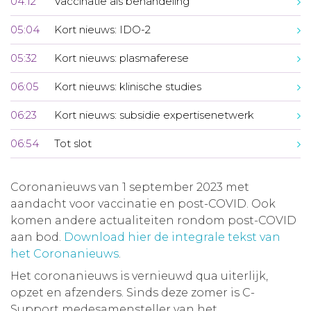
04:12
Vaccinatie als behandeling
05:04
Kort nieuws: IDO-2
05:32
Kort nieuws: plasmaferese
06:05
Kort nieuws: klinische studies
06:23
Kort nieuws: subsidie expertisenetwerk
06:54
Tot slot
Coronanieuws van 1 september 2023 met
aandacht voor vaccinatie en post-COVID. Ook
komen andere actualiteiten rondom post-COVID
aan bod.
Download hier de integrale tekst van
het Coronanieuws
.
Het coronanieuws is vernieuwd qua uiterlijk,
opzet en afzenders. Sinds deze zomer is C-
Support medesamensteller van het