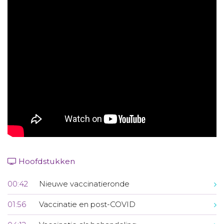
Aanmelden nieuwsbrief
Inloggen
Toegang leeromgeving
Hoofdstukken
00:42
Nieuwe vaccinatieronde
01:56
Vaccinatie en post-COVID