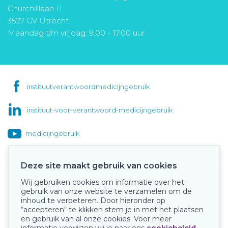
Churchilllaan 11
3527 GV Utrecht
Maandag t/m vrijdag: 9.00 - 17.00 uur
instituutverantwoordmedicijngebruik
instituut-voor-verantwoord-medicijngebruik
medicijngebruik
Deze site maakt gebruik van cookies
Wij gebruiken cookies om informatie over het
Onze keurmerken
gebruik van onze website te verzamelen om de
inhoud te verbeteren. Door hieronder op
“accepteren“ te klikken stem je in met het plaatsen
en gebruik van al onze cookies. Voor meer