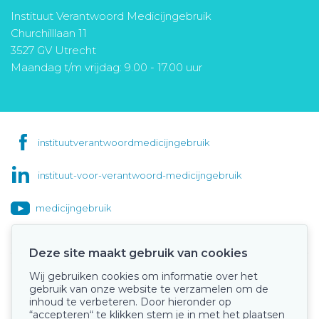
Instituut Verantwoord Medicijngebruik
Churchilllaan 11
3527 GV Utrecht
Maandag t/m vrijdag: 9.00 - 17.00 uur
instituutverantwoordmedicijngebruik
instituut-voor-verantwoord-medicijngebruik
medicijngebruik
Deze site maakt gebruik van cookies
Wij gebruiken cookies om informatie over het
Onze keurmerken
gebruik van onze website te verzamelen om de
inhoud te verbeteren. Door hieronder op
“accepteren“ te klikken stem je in met het plaatsen