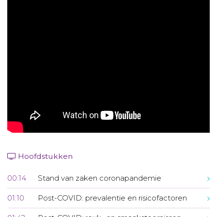
Aanmelden nieuwsbrief
Inloggen
Toegang leeromgeving
Hoofdstukken
00:14
Stand van zaken coronapandemie
01:10
Post-COVID: prevalentie en risicofactoren