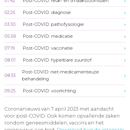
01:42
Post-COVID: reuk- en smaakstoornissen
02:25
Post-COVID: diagnose
03:30
Post-COVID: pathofysiologie
05:59
Post-COVID: medicatie
07:19
Post-COVID: vaccinatie
08:01
Post-COVID: hyperbare zuurstof
Post-COVID: niet-medicamenteuze
08:33
behandeling
09:25
Post-COVID: voorlichting
Coronanieuws van 7 april 2023 met aandacht
voor post-COVID. Ook komen opvallende zaken
rondom geneesmiddelen, vaccins en het
coronavirus aan bod.
Download hier de integrale