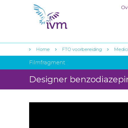
Ov
Home
FTO voorbereiding
Medici
Filmfragment
Designer benzodiazep