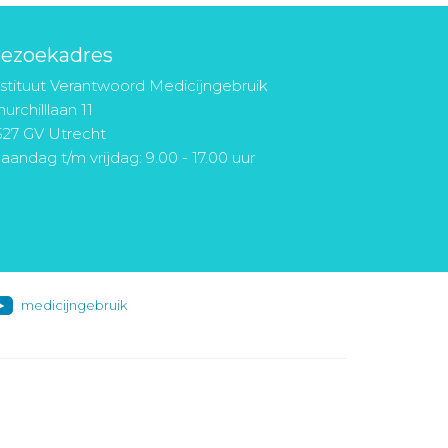
ezoekadres
nstituut Verantwoord Medicijngebruik
urchilllaan 11
527 GV Utrecht
aandag t/m vrijdag: 9.00 - 17.00 uur
medicijngebruik