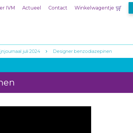
er IVM
Actueel
Contact
Winkelwagentje
jnjournaal juli 2024
Designer benzodiazepinen
inen