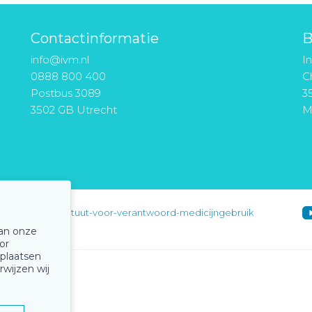
Contactinformatie
B
info@ivm.nl
I
0888 800 400
Ch
Postbus 3089
3
3502 GB Utrecht
M
instituut-voor-verantwoord-medicijngebruik
van onze
or
 plaatsen
rwijzen wij