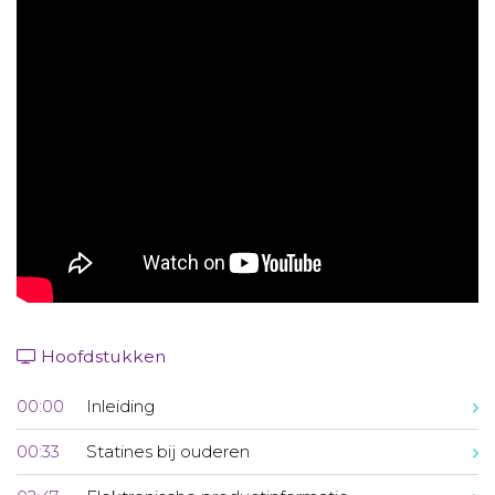
Aanmelden nieuwsbrief
Inloggen
Toegang leeromgeving
Hoofdstukken
00:00
Inleiding
00:33
Statines bij ouderen