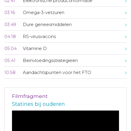
02:47
Elektronische productinformatie
03:16
Omega-3-vetzuren
03:49
Dure geneesmiddelen
04:18
RS-virusvaccins
05:04
Vitamine D
05:41
Beïnvloedingsstrategieën
10:58
Aandachtspunten voor het FTO
Filmfragment
Statines bij ouderen