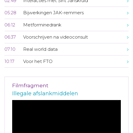
02:49
Interacties met Sint Janskruid
05:28
Bijwerkingen JAK-remmers
06:12
Metforminedrank
06:37
Voorschrijven na videoconsult
07:10
Real world data
10:17
Voor het FTO
Filmfragment
Illegale afslankmiddelen