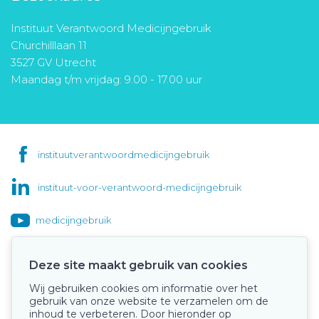
Instituut Verantwoord Medicijngebruik
Churchilllaan 11
3527 GV Utrecht
Maandag t/m vrijdag: 9.00 - 17.00 uur
instituutverantwoordmedicijngebruik
instituut-voor-verantwoord-medicijngebruik
medicijngebruik
Deze site maakt gebruik van cookies
Wij gebruiken cookies om informatie over het
Onze keurmerken
gebruik van onze website te verzamelen om de
inhoud te verbeteren. Door hieronder op