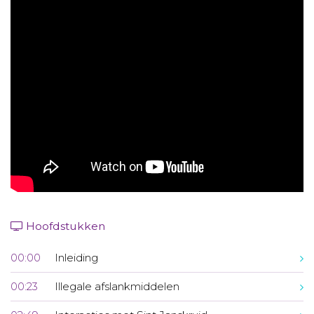
Aanmelden nieuwsbrief
Inloggen
Toegang leeromgeving
Hoofdstukken
00:00
Inleiding
00:23
Illegale afslankmiddelen