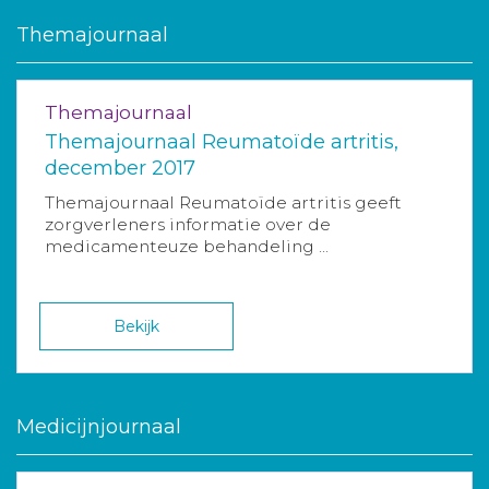
Themajournaal
Themajournaal
Themajournaal Reumatoïde artritis,
december 2017
Themajournaal Reumatoïde artritis geeft
zorgverleners informatie over de
medicamenteuze behandeling ...
Bekijk
Medicijnjournaal