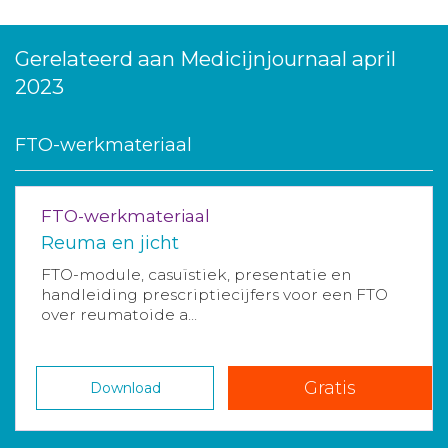
Gerelateerd aan Medicijnjournaal april
2023
FTO-werkmateriaal
FTO-werkmateriaal
Reuma en jicht
FTO-module, casuïstiek, presentatie en
handleiding prescriptiecijfers voor een FTO
over reumatoide a...
Gratis
Download