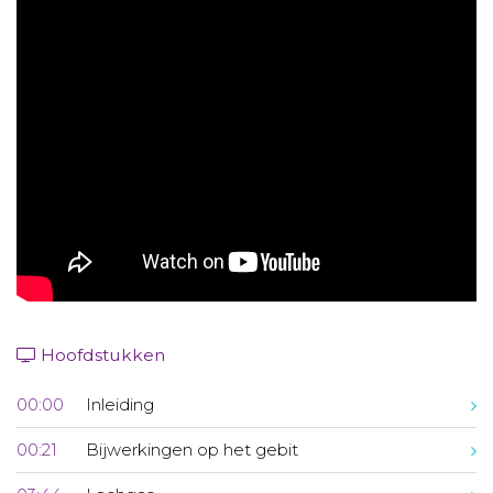
Aanmelden nieuwsbrief
Inloggen
Toegang leeromgeving
Hoofdstukken
00:00
Inleiding
00:21
Bijwerkingen op het gebit