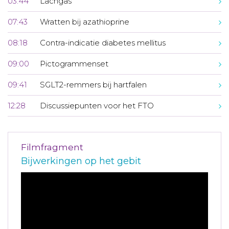
03:44
Lachgas
07:43
Wratten bij azathioprine
08:18
Contra-indicatie diabetes mellitus
09:00
Pictogrammenset
09:41
SGLT2-remmers bij hartfalen
12:28
Discussiepunten voor het FTO
Filmfragment
Bijwerkingen op het gebit