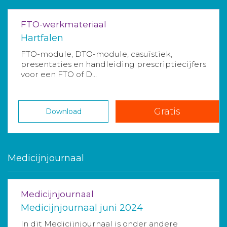
FTO-werkmateriaal
Hartfalen
FTO-module, DTO-module, casuïstiek,
presentaties en handleiding prescriptiecijfers
voor een FTO of D...
Gratis
Download
Medicijnjournaal
Medicijnjournaal
Medicijnjournaal juni 2024
In dit Medicijnjournaal is onder andere