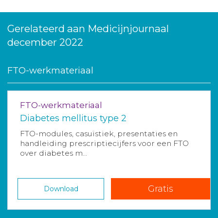
Gerelateerd aan Medicijnjournaal
december 2022
FTO-werkmateriaal
FTO-werkmateriaal
Diabetes mellitus type 2
FTO-modules, casuïstiek, presentaties en
handleiding prescriptiecijfers voor een FTO
over diabetes m...
Gratis
Download