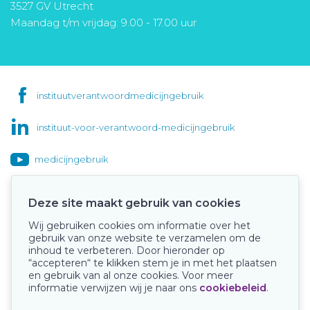
3527 GV Utrecht
Maandag t/m vrijdag: 9.00 - 17.00 uur
instituutverantwoordmedicijngebruik
instituut-voor-verantwoord-medicijngebruik
medicijngebruik
Deze site maakt gebruik van cookies
Wij gebruiken cookies om informatie over het
Onze keurmerken
gebruik van onze website te verzamelen om de
inhoud te verbeteren. Door hieronder op
“accepteren“ te klikken stem je in met het plaatsen
en gebruik van al onze cookies. Voor meer
informatie verwijzen wij je naar ons
cookiebeleid
.