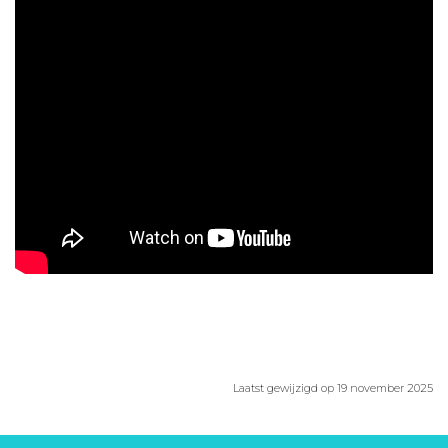
Aanmelden nieuwsbrief
Inloggen
Toegang leeromgeving
Laatst gewijzigd op 19 november 2025