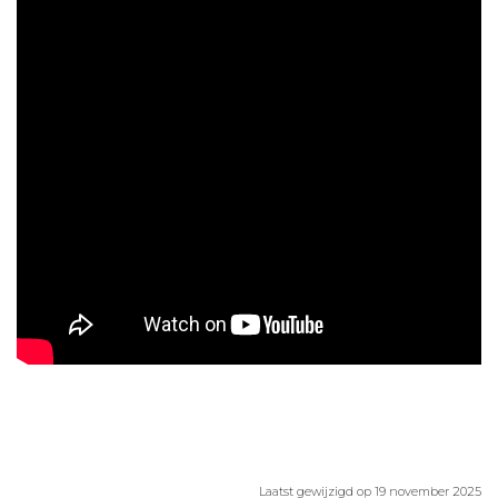
Aanmelden nieuwsbrief
Inloggen
Toegang leeromgeving
Laatst gewijzigd op 19 november 2025