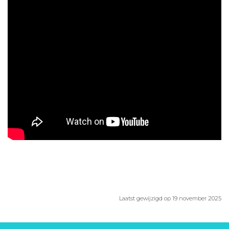
Aanmelden nieuwsbrief
Inloggen
Toegang leeromgeving
Laatst gewijzigd op 19 november 2025