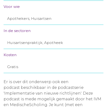
Aanmelden nieuwsbrief
Voor wie
Apothekers, Huisartsen
Inloggen
In de sectoren
Toegang leeromgeving
Huisartsenpraktijk, Apotheek
Kosten
Gratis
Er is over dit onderwerp ook een
podcast beschikbaar in de podcastserie
'Implementatie van nieuwe richtlijnen'. Deze
podcast is mede mogelijk gemaakt door het IVM
en MedischeScholing. Je kunt (met een