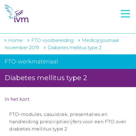
VMI
FTO voorbereiding
IVM-academie
Home
FTO voorbereiding
Medicijnjournaal
november 2019
Diabetes mellitus type 2
Zorginstellingen
FTO-werkmateriaal
Voorschrijfgedrag
Diabetes mellitus type 2
Projecten
Over IVM
In het kort
Actueel
FTO-modules, casuïstiek, presentaties en
Contact
handleiding prescriptiecijfers voor een FTO over
diabetes mellitus type 2
Winkelwagentje