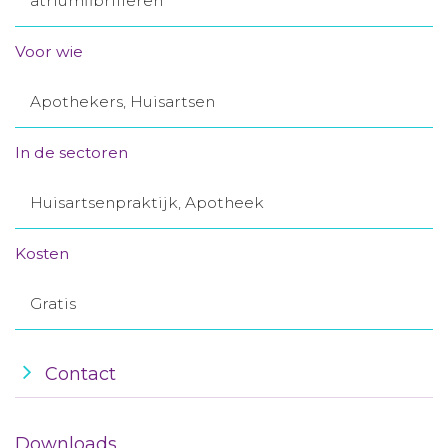
atriumfibrilleren
Aanmelden nieuwsbrief
Voor wie
Inloggen
Apothekers, Huisartsen
Toegang leeromgeving
In de sectoren
Huisartsenpraktijk, Apotheek
Kosten
Gratis
Contact
Downloads