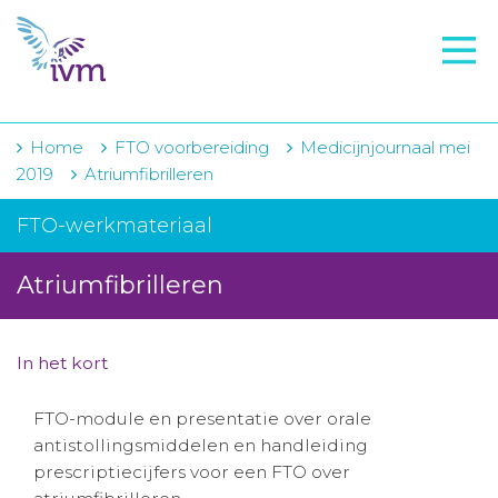
VMI
FTO voorbereiding
IVM-academie
Home
FTO voorbereiding
Medicijnjournaal mei
2019
Atriumfibrilleren
Zorginstellingen
FTO-werkmateriaal
Voorschrijfgedrag
Atriumfibrilleren
Projecten
Over IVM
In het kort
Actueel
FTO-module en presentatie over orale
Contact
antistollingsmiddelen en handleiding
prescriptiecijfers voor een FTO over
Winkelwagentje