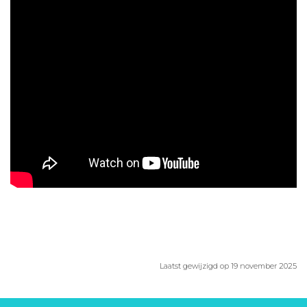
Aanmelden nieuwsbrief
Inloggen
Toegang leeromgeving
Laatst gewijzigd op 19 november 2025