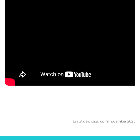
Aanmelden nieuwsbrief
Inloggen
Toegang leeromgeving
Laatst gewijzigd op 19 november 2025