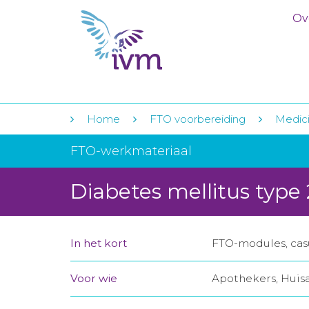
Ov
Home
FTO voorbereiding
Medici
FTO-werkmateriaal
Diabetes mellitus type 
In het kort
FTO-modules, casu
Voor wie
Apothekers, Huis