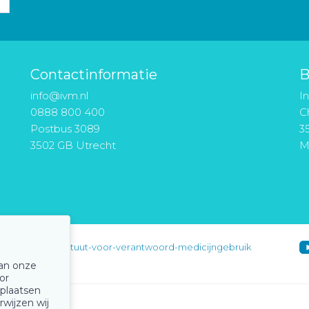
Contactinformatie
B
info@ivm.nl
I
0888 800 400
Ch
Postbus 3089
3
3502 GB Utrecht
M
instituut-voor-verantwoord-medicijngebruik
van onze
or
 plaatsen
rwijzen wij