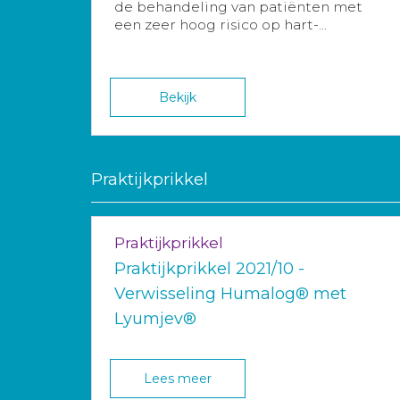
de behandeling van patiënten met
een zeer hoog risico op hart-...
Bekijk
Praktijkprikkel
Praktijkprikkel
Praktijkprikkel 2021/10 -
Verwisseling Humalog® met
Lyumjev®
Lees meer