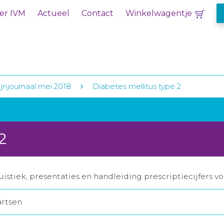
er IVM
Actueel
Contact
Winkelwagentje
jnjournaal mei 2018
Diabetes mellitus type 2
2
ïstiek, presentaties en handleiding prescriptiecijfers v
artsen