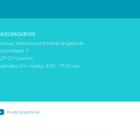
ezoekadres
nstituut Verantwoord Medicijngebruik
urchilllaan 11
527 GV Utrecht
aandag t/m vrijdag: 9.00 - 17.00 uur
medicijngebruik