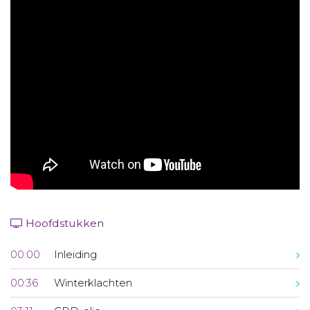
Aanmelden nieuwsbrief
Inloggen
Toegang leeromgeving
Hoofdstukken
00:00
Inleiding
00:36
Winterklachten