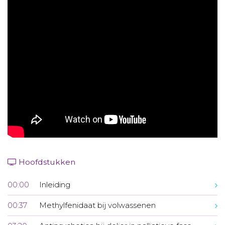
Aanmelden nieuwsbrief
Inloggen
Toegang leeromgeving
Hoofdstukken
00:00
Inleiding
00:37
Methylfenidaat bij volwassenen