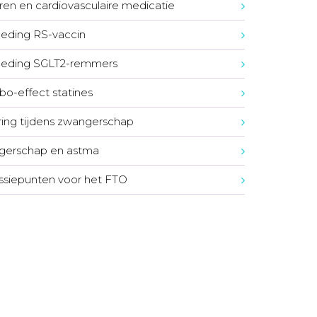
en en cardiovasculaire medicatie
eding RS-vaccin
oeding SGLT2-remmers
o-effect statines
ing tijdens zwangerschap
gerschap en astma
ssiepunten voor het FTO