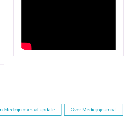
 Medicijnjournaal-update
Over Medicijnjournaal