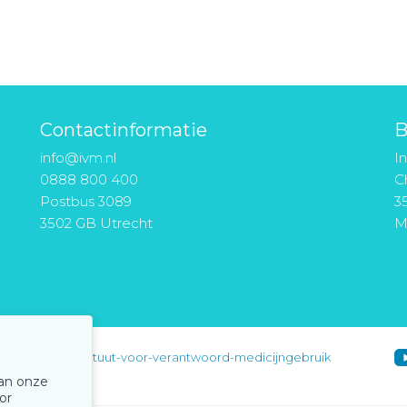
Contactinformatie
B
info@ivm.nl
I
0888 800 400
Ch
Postbus 3089
3
3502 GB Utrecht
M
instituut-voor-verantwoord-medicijngebruik
van onze
or