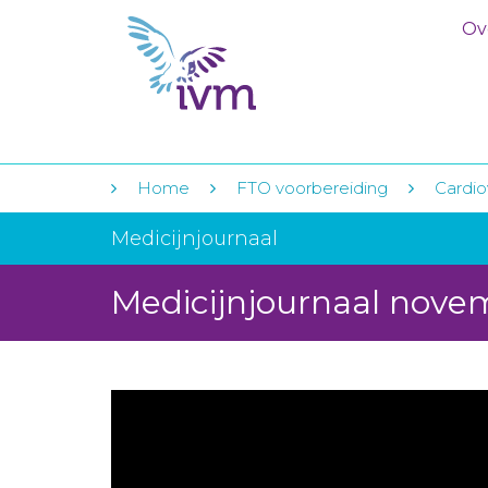
Ov
Home
FTO voorbereiding
Cardio
Medicijnjournaal
Medicijnjournaal nove