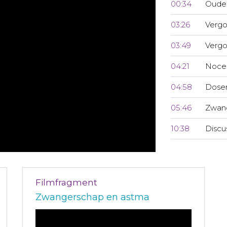
00:34
Ouder
03:26
Vergo
03:49
Verg
04:21
Noceb
04:58
Doser
05:46
Zwan
10:38
Discu
Filmfragment
Zwangerschap en astma