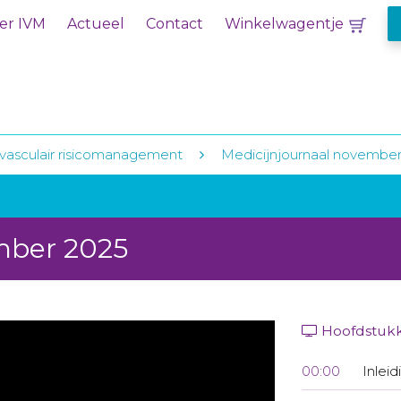
er IVM
Actueel
Contact
Winkelwagentje
vasculair risicomanagement
Medicijnjournaal november
mber 2025
Hoofdstuk
00:00
Inleid