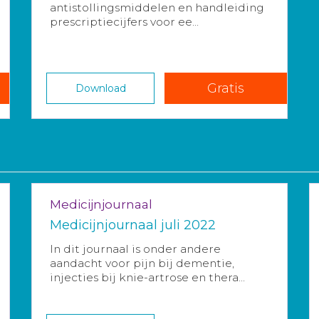
antistollingsmiddelen en handleiding
prescriptiecijfers voor ee...
Gratis
Download
Medicijnjournaal
Medicijnjournaal juli 2022
In dit journaal is onder andere
aandacht voor pijn bij dementie,
injecties bij knie-artrose en thera...