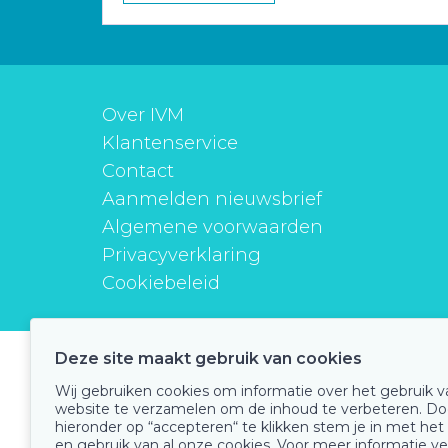
Over IVM
Klantenservice
Contact
Aanmelden nieuwsbrief
Algemene voorwaarden
Privacyverklaring
Cookiebeleid
Deze site maakt gebruik van cookies
instituutverantwoordmedicijngebruik
Wij gebruiken cookies om informatie over het gebruik 
website te verzamelen om de inhoud te verbeteren. Do
hieronder op “accepteren“ te klikken stem je in met het
en gebruik van al onze cookies. Voor meer informatie ve