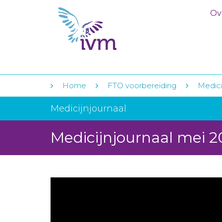
Ov
Home
FTO voorbereiding
Medicij
Medicijnjournaal
Medicijnjournaal mei 2