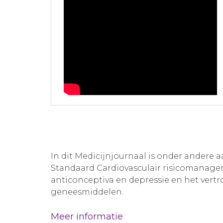
In dit Medicijnjournaal is onder andere
Standaard Cardiovasculair risicomanage
anticonceptiva en depressie en het vert
geneesmiddelen.
Meer informatie