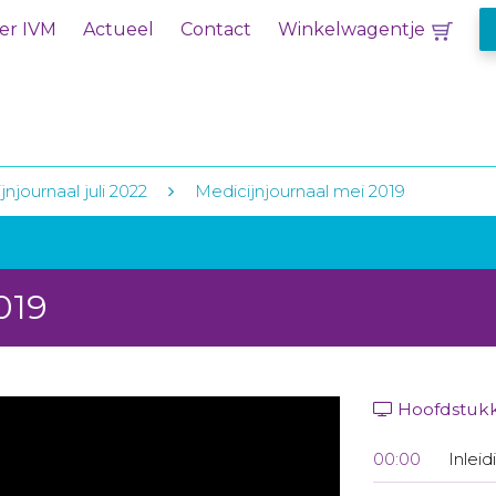
er IVM
Actueel
Contact
Winkelwagentje
njournaal juli 2022
Medicijnjournaal mei 2019
019
Hoofdstuk
00:00
Inleid