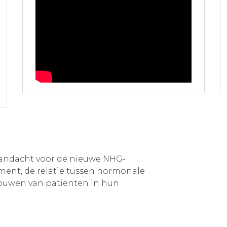
 aandacht voor de nieuwe NHG-
ment, de relatie tussen hormonale
rouwen van patiënten in hun