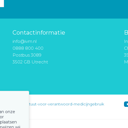
Contactinformatie
B
info@ivm.nl
I
0888 800 400
Ch
Postbus 3089
3
3502 GB Utrecht
M
instituut-voor-verantwoord-medicijngebruik
van onze
or
 plaatsen
rwijzen wij