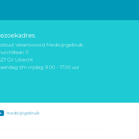
ezoekadres
nstituut Verantwoord Medicijngebruik
urchilllaan 11
527 GV Utrecht
aandag t/m vrijdag: 9.00 - 17.00 uur
medicijngebruik