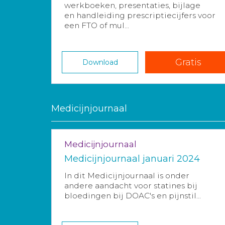
werkboeken, presentaties, bijlage
en handleiding prescriptiecijfers voor
een FTO of mul...
Gratis
Download
Medicijnjournaal
Medicijnjournaal
Medicijnjournaal januari 2024
In dit Medicijnjournaal is onder
andere aandacht voor statines bij
bloedingen bij DOAC's en pijnstil...