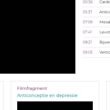
00:36
Cardi
05:37
Antic
07:09
Mesal
07:41
Levot
08:21
Bijwe
09:03
Vertr
Filmfragment
Anticonceptie en depressie