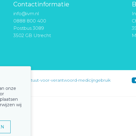
Contactinformatie
B
info@ivm.nl
I
0888 800 400
Ch
Postbus 3089
3
3502 GB Utrecht
M
instituut-voor-verantwoord-medicijngebruik
van onze
or
 plaatsen
rwijzen wij
EN