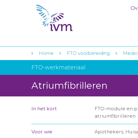
Ov
Home
FTO voorbereiding
Medicij
FTO-werkmateriaal
Atriumfibrilleren
In het kort
FTO-module en pre
atriumfibrilleren
Voor wie
Apothekers, Huis