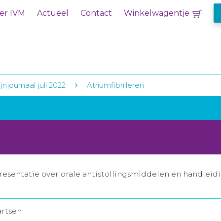
er IVM
Actueel
Contact
Winkelwagentje
njournaal juli 2022
Atriumfibrilleren
sentatie over orale antistollingsmiddelen en handleidin
artsen