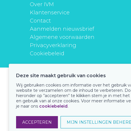
Over IVM
Klantenservice
Contact
Aanmelden nieuwsbrief
Algemene voorwaarden
Privacyverklaring
Cookiebeleid
Deze site maakt gebruik van cookies
instituutverantwoordmedicijngebruik
Wij gebruiken cookies om informatie over het gebruik 
website te verzamelen om de inhoud te verbeteren. Do
hieronder op “accepteren“ te klikken stem je in met het
en gebruik van al onze cookies. Voor meer informatie ve
Onze keurmerken
je naar ons
cookiebeleid
.
ACCEPTEREN
MIJN INSTELLINGEN BEHER