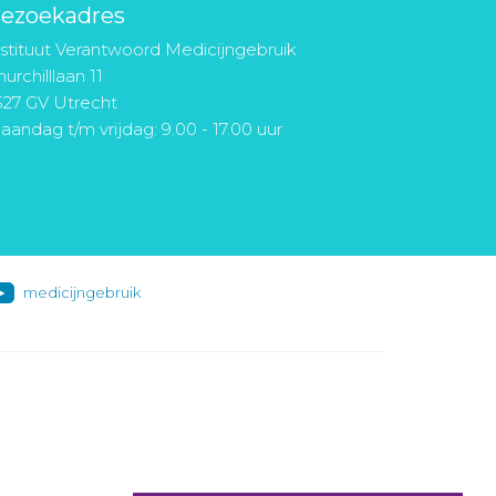
ezoekadres
nstituut Verantwoord Medicijngebruik
urchilllaan 11
527 GV Utrecht
aandag t/m vrijdag: 9.00 - 17.00 uur
medicijngebruik