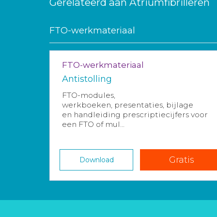
Gerelateerd aan Atriumfibrilleren
FTO-werkmateriaal
FTO-werkmateriaal
Antistolling
FTO-modules,
werkboeken, presentaties, bijlage
en handleiding prescriptiecijfers voor
een FTO of mul...
Gratis
Download