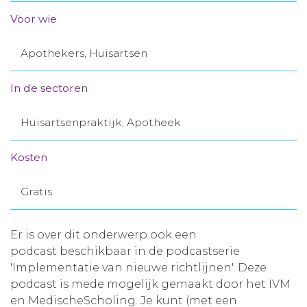
Aanmelden nieuwsbrief
Voor wie
Apothekers, Huisartsen
Inloggen
In de sectoren
Toegang leeromgeving
Huisartsenpraktijk, Apotheek
Kosten
Gratis
Er is over dit onderwerp ook een
podcast beschikbaar in de podcastserie
'Implementatie van nieuwe richtlijnen'. Deze
podcast is mede mogelijk gemaakt door het IVM
en MedischeScholing. Je kunt (met een