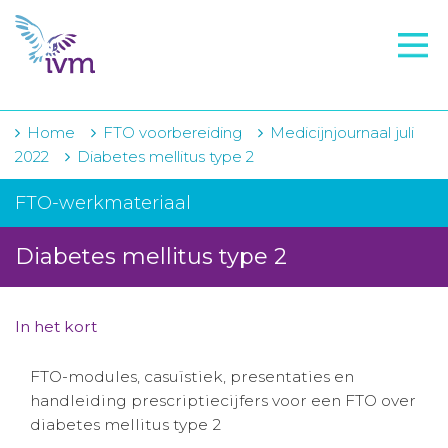
VMI
FTO voorbereiding
IVM-academie
Home
FTO voorbereiding
Medicijnjournaal juli
2022
Diabetes mellitus type 2
Zorginstellingen
FTO-werkmateriaal
Voorschrijfgedrag
Diabetes mellitus type 2
Projecten
Over IVM
In het kort
Actueel
FTO-modules, casuïstiek, presentaties en
Contact
handleiding prescriptiecijfers voor een FTO over
diabetes mellitus type 2
Winkelwagentje