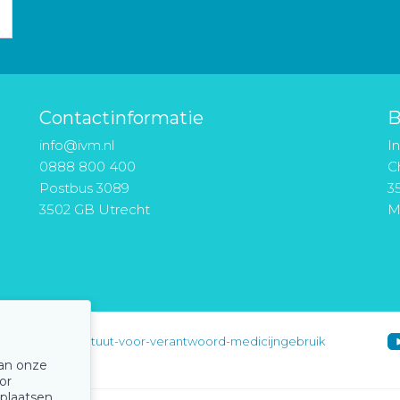
Contactinformatie
B
info@ivm.nl
I
0888 800 400
Ch
Postbus 3089
3
3502 GB Utrecht
M
instituut-voor-verantwoord-medicijngebruik
van onze
or
 plaatsen