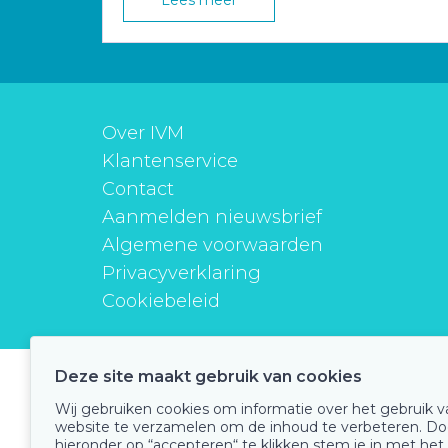
Lees meer
Over IVM
Klantenservice
Contact
Aanmelden nieuwsbrief
Algemene voorwaarden
Privacyverklaring
Cookiebeleid
Deze site maakt gebruik van cookies
instituutverantwoordmedicijngebruik
Wij gebruiken cookies om informatie over het gebruik 
website te verzamelen om de inhoud te verbeteren. Do
hieronder op “accepteren“ te klikken stem je in met het