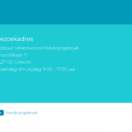
ezoekadres
nstituut Verantwoord Medicijngebruik
urchilllaan 11
527 GV Utrecht
aandag t/m vrijdag: 9.00 - 17.00 uur
medicijngebruik