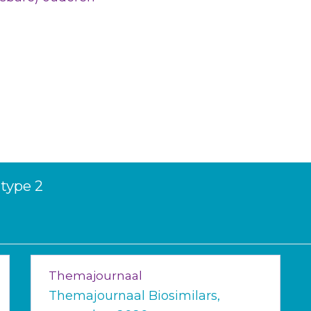
 type 2
Themajournaal
Themajournaal Biosimilars,