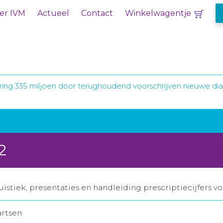
er IVM
Actueel
Contact
Winkelwagentje
ing 335 miljoen door terughoudend voorschrijven nieuwe d
2
ïstiek, presentaties en handleiding prescriptiecijfers v
artsen