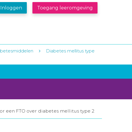
Inloggen
Toegang leeromgeving
iabetesmiddelen
Diabetes mellitus type
oor een FTO over diabetes mellitus type 2