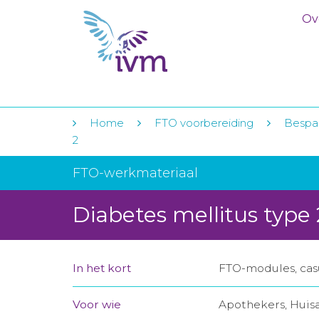
Ov
Home
FTO voorbereiding
Bespar
2
FTO-werkmateriaal
Diabetes mellitus type 
In het kort
FTO-modules, casu
Voor wie
Apothekers, Huis