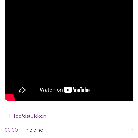
Aanmelden nieuwsbrief
Inloggen
Toegang leeromgeving
Hoofdstukken
00:00
Inleiding