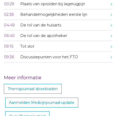
00:29
Plaats van opioïden bij lagerugpijn
02:36
Behandelmogelijkheden eerste lijn
04:49
De rol van de huisarts
06:40
De rol van de apotheker
09:15
Tot slot
09:36
Discussiepunten voor het FTO
Meer informatie
Themajournaal downloaden
Aanmelden Medicijnjournaal-update