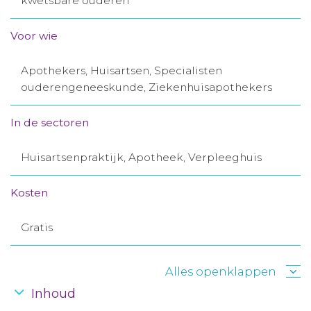
kwetsbare ouderen
Aanmelden nieuwsbrief
Voor wie
Inloggen
Apothekers, Huisartsen, Specialisten
ouderengeneeskunde, Ziekenhuisapothekers
Toegang leeromgeving
In de sectoren
Huisartsenpraktijk, Apotheek, Verpleeghuis
Kosten
Gratis
Alles openklappen
Inhoud