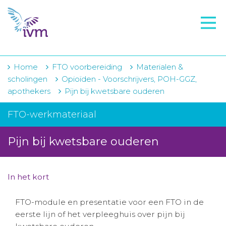
VMI
FTO voorbereiding
IVM-academie
Home
FTO voorbereiding
Materialen &
scholingen
Opioïden - Voorschrijvers, POH-GGZ,
Zorginstellingen
apothekers
Pijn bij kwetsbare ouderen
Voorschrijfgedrag
FTO-werkmateriaal
Projecten
Pijn bij kwetsbare ouderen
Over IVM
Actueel
In het kort
Contact
FTO-module en presentatie voor een FTO in de
eerste lijn of het verpleeghuis over pijn bij
Winkelwagentje