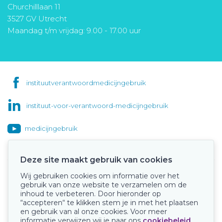
Churchilllaan 11
3527 GV Utrecht
Maandag t/m vrijdag: 9.00 - 17.00 uur
instituutverantwoordmedicijngebruik
instituut-voor-verantwoord-medicijngebruik
medicijngebruik
Deze site maakt gebruik van cookies
Wij gebruiken cookies om informatie over het
Onze keurmerken
gebruik van onze website te verzamelen om de
inhoud te verbeteren. Door hieronder op
“accepteren“ te klikken stem je in met het plaatsen
en gebruik van al onze cookies. Voor meer
informatie verwijzen wij je naar ons
cookiebeleid
.