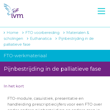
VMI
FTO voorbereiding
IVM-academie
Home
FTO voorbereiding
Materialen &
scholingen
Euthanatica
Pijnbestrijding in de
Zorginstellingen
palliatieve fase
Voorschrijfgedrag
FTO-werkmateriaal
Projecten
Pijnbestrijding in de palliatieve fase
Over IVM
Actueel
In het kort
Contact
FTO-module, casuïstiek, presentatie en
handleiding prescriptiecijfers voor een FTO over
Winkelwagentje