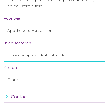
onder andere pijnbestrijding en andere zorg in
de palliatieve fase
Aanmelden nieuwsbrief
Voor wie
Inloggen
Apothekers, Huisartsen
Toegang leeromgeving
In de sectoren
Huisartsenpraktijk, Apotheek
Kosten
Gratis
Contact