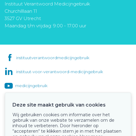
Instituut Verantwoord Medicijngebruik
Churchilllaan 11
3527 GV Utrecht
Maandag t/m vrijdag: 9.00 - 17.00 uur
instituutverantwoordmedicijngebruik
instituut-voor-verantwoord-medicijngebruik
medicijngebruik
Deze site maakt gebruik van cookies
Wij gebruiken cookies om informatie over het
Onze keurmerken
gebruik van onze website te verzamelen om de
inhoud te verbeteren. Door hieronder op
“accepteren“ te klikken stem je in met het plaatsen