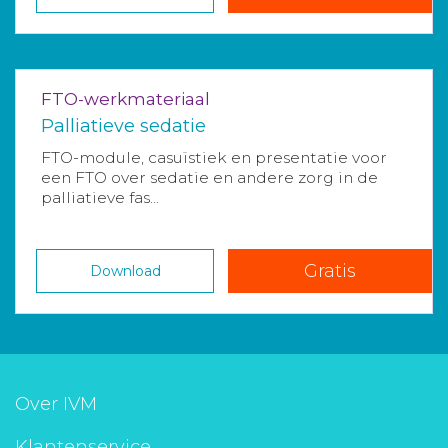
FTO-werkmateriaal
Palliatieve sedatie
FTO-module, casuïstiek en presentatie voor
een FTO over sedatie en andere zorg in de
palliatieve fas...
Gratis
Download
Over IVM
Klantenservice