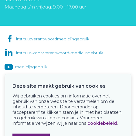
Maandag t/m vrijdag: 9.00 - 17.00 uur
instituutverantwoordmedicijngebruik
instituut-voor-verantwoord-medicijngebruik
medicijngebruik
Deze site maakt gebruik van cookies
Wij gebruiken cookies om informatie over het
Onze keurmerken
gebruik van onze website te verzamelen om de
inhoud te verbeteren. Door hieronder op
“accepteren“ te klikken stem je in met het plaatsen
en gebruik van al onze cookies. Voor meer
informatie verwijzen wij je naar ons
cookiebeleid
.