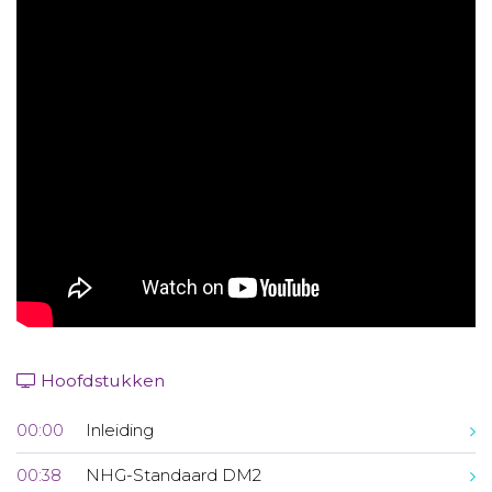
Aanmelden nieuwsbrief
Inloggen
Toegang leeromgeving
Hoofdstukken
00:00
Inleiding
00:38
NHG-Standaard DM2