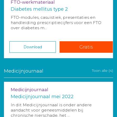
FTO-werkmateriaal
Diabetes mellitus type 2
FTO-modules, casuïstiek, presentaties en
handleiding prescriptiecijfers voor een FTO
over diabetes m...
Gratis
Download
Medicijnjournaal
Toon alle (4)
Medicijnjournaal
Medicijnjournaal mei 2022
In dit Medicijnjournaal is onder andere
aandacht voor geneesmiddelen bij
chronische nierschade, het ...