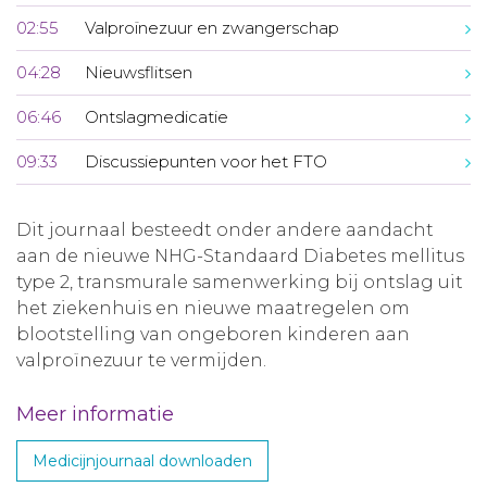
02:55
Valproïnezuur en zwangerschap
04:28
Nieuwsflitsen
06:46
Ontslagmedicatie
09:33
Discussiepunten voor het FTO
Dit journaal besteedt onder andere aandacht
aan de nieuwe NHG-Standaard Diabetes mellitus
type 2, transmurale samenwerking bij ontslag uit
het ziekenhuis en nieuwe maatregelen om
blootstelling van ongeboren kinderen aan
valproïnezuur te vermijden.
Meer informatie
Medicijnjournaal downloaden