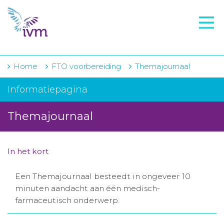
VMI
FTO voorbereiding
IVM-academie
Home
FTO voorbereiding
Themajournaal
Zorginstellingen
Informatiepagina
Voorschrijfgedrag
Themajournaal
Projecten
Over IVM
In het kort
Actueel
Een Themajournaal besteedt in ongeveer 10
minuten aandacht aan één medisch-
Contact
farmaceutisch onderwerp.
Winkelwagentje