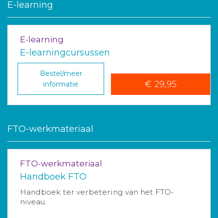
E-learning
E-learning
E-learningcursussen
Bestel/meer
€ 29,95
informatie
FTO-werkmateriaal
FTO-werkmateriaal
Handboek FTO
Handboek ter verbetering van het FTO-
niveau.