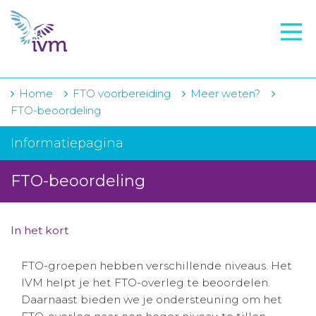
VMI
FTO voorbereiding
IVM-academie
Home
FTO voorbereiding
Meer weten?
FTO-beoordeling
Zorginstellingen
Informatiepagina
Voorschrijfgedrag
FTO-beoordeling
Projecten
Over IVM
In het kort
Actueel
FTO-groepen hebben verschillende niveaus. Het
Contact
IVM helpt je het FTO-overleg te beoordelen.
Daarnaast bieden we je ondersteuning om het
Winkelwagentje