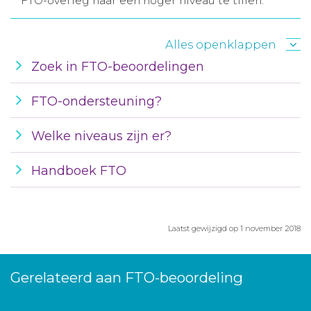
FTO-overleg naar een hoger niveau te tillen.
Aanmelden nieuwsbrief
Alles openklappen
Inloggen
Zoek in FTO-beoordelingen
FTO-ondersteuning?
Toegang leeromgeving
Welke niveaus zijn er?
Handboek FTO
Laatst gewijzigd op 1 november 2018
Gerelateerd aan FTO-beoordeling