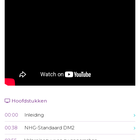
Aanmelden nieuwsbrief
Inloggen
Toegang leeromgeving
Hoofdstukken
00:00
Inleiding
00:38
NHG-Standaard DM2