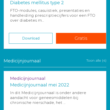
Diabetes mellitus type 2
FTO-modules, casuïstiek, presentaties en
handleiding prescriptiecijfers voor een FTO
over diabetes m...
Gratis
Download
Medicijnjournaal
Toon alle (4)
Medicijnjournaal
Medicijnjournaal mei 2022
In dit Medicijnjournaal is onder andere
aandacht voor geneesmiddelen bij
chronische nierschade, het ...