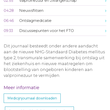
02:55
Valproïnezuur en zwangerschap
04:28
Nieuwsflitsen
06:46
Ontslagmedicatie
09:33
Discussiepunten voor het FTO
Dit journaal besteedt onder andere aandacht
aan de nieuwe NHG-Standaard Diabetes mellitus
type 2, transmurale samenwerking bij ontslag uit
het ziekenhuis en nieuwe maatregelen om
blootstelling van ongeboren kinderen aan
valproïnezuur te vermijden.
Meer informatie
Medicijnjournaal downloaden