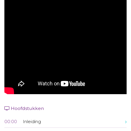
Aanmelden nieuwsbrief
Inloggen
Toegang leeromgeving
Hoofdstukken
00:00
Inleiding