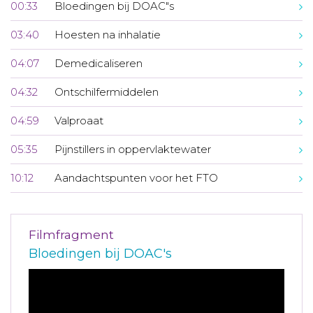
00:33
Bloedingen bij DOAC"s
03:40
Hoesten na inhalatie
04:07
Demedicaliseren
04:32
Ontschilfermiddelen
04:59
Valproaat
05:35
Pijnstillers in oppervlaktewater
10:12
Aandachtspunten voor het FTO
Filmfragment
Bloedingen bij DOAC's