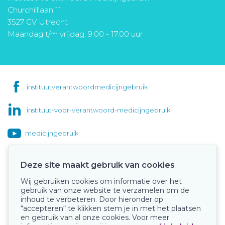
Churchilllaan 11
3527 GV Utrecht
Maandag t/m vrijdag: 9.00 - 17.00 uur
instituutverantwoordmedicijngebruik
instituut-voor-verantwoord-medicijngebruik
medicijngebruik
Deze site maakt gebruik van cookies
Wij gebruiken cookies om informatie over het
Onze keurmerken
gebruik van onze website te verzamelen om de
inhoud te verbeteren. Door hieronder op
“accepteren“ te klikken stem je in met het plaatsen
en gebruik van al onze cookies. Voor meer