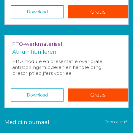
Gratis
Download
FTO-werkmateriaal
Atriumfibrilleren
FTO-module en presentatie over orale
antistollingsmiddelen en handleiding
prescriptiecijfers voor ee...
Gratis
Download
Medicijnjournaal
Toon alle (5)