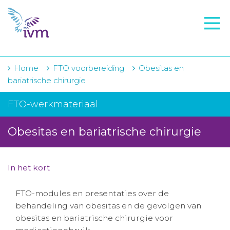
VMI
FTO voorbereiding
IVM-academie
Home
FTO voorbereiding
Obesitas en
bariatrische chirurgie
Zorginstellingen
FTO-werkmateriaal
Voorschrijfgedrag
Obesitas en bariatrische chirurgie
Projecten
Over IVM
In het kort
Actueel
FTO-modules en presentaties over de
Contact
behandeling van obesitas en de gevolgen van
obesitas en bariatrische chirurgie voor
Winkelwagentje