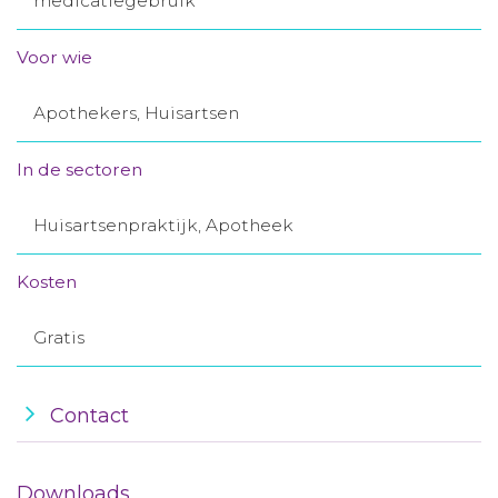
medicatiegebruik
Aanmelden nieuwsbrief
Voor wie
Inloggen
Apothekers, Huisartsen
Toegang leeromgeving
In de sectoren
Huisartsenpraktijk, Apotheek
Kosten
Gratis
Contact
Downloads