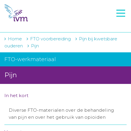
VMI
FTO voorbereiding
IVM-academie
Home
FTO voorbereiding
Pijn bij kwetsbare
ouderen
Pijn
Zorginstellingen
FTO-werkmateriaal
Voorschrijfgedrag
Pijn
Projecten
Over IVM
In het kort
Actueel
Diverse FTO-materialen over de behandeling
Contact
van pijn en over het gebruik van opioiden
Winkelwagentje