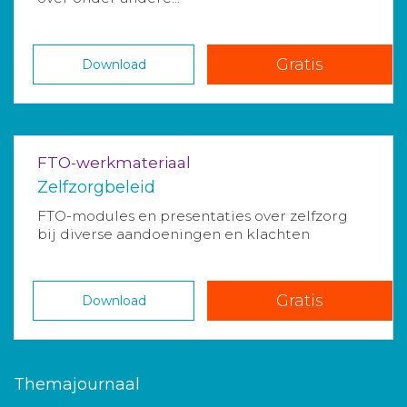
Gratis
Download
FTO-werkmateriaal
Zelfzorgbeleid
FTO-modules en presentaties over zelfzorg
bij diverse aandoeningen en klachten
Gratis
Download
Themajournaal