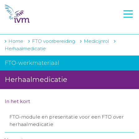
VMI
FTO voorbereiding
IVM-academie
Home
FTO voorbereiding
Medicijnrol
Herhaalmedicatie
Zorginstellingen
FTO-werkmateriaal
Voorschrijfgedrag
Herhaalmedicatie
Projecten
Over IVM
In het kort
Actueel
FTO-module en presentatie voor een FTO over
Contact
herhaalmedicatie
Winkelwagentje