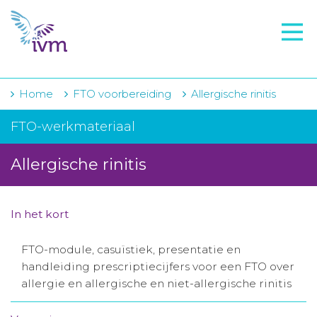
VMI
FTO voorbereiding
IVM-academie
Home
FTO voorbereiding
Allergische rinitis
Zorginstellingen
FTO-werkmateriaal
Voorschrijfgedrag
Allergische rinitis
Projecten
Over IVM
In het kort
Actueel
FTO-module, casuïstiek, presentatie en
handleiding prescriptiecijfers voor een FTO over
Contact
allergie en allergische en niet-allergische rinitis
Winkelwagentje