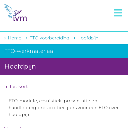
VMI
FTO voorbereiding
IVM-academie
Home
FTO voorbereiding
Hoofdpijn
Zorginstellingen
FTO-werkmateriaal
Voorschrijfgedrag
Hoofdpijn
Projecten
Over IVM
In het kort
Actueel
FTO-module, casuïstiek, presentatie en
handleiding prescriptiecijfers voor een FTO over
Contact
hoofdpijn.
Winkelwagentje