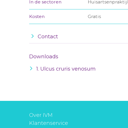
In de sectoren
Huisartsenprakti
Kosten
Gratis
Contact
Downloads
1. Ulcus cruris venosum
Over IVM
Klantenservice