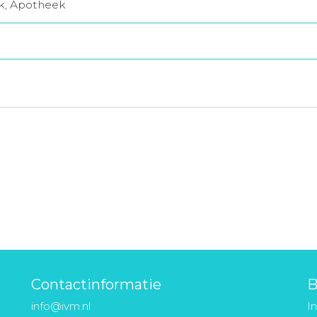
jk, Apotheek
Contactinformatie
B
info@ivm.nl
I