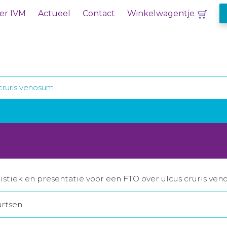
er IVM
Actueel
Contact
Winkelwagentje
cruris venosum
stiek en presentatie voor een FTO over ulcus cruris ve
artsen