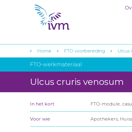
Ov
Home
FTO voorbereiding
Ulcus 
FTO-werkmateriaal
Ulcus cruris venosum
In het kort
FTO-module, casuï
Voor wie
Apothekers, Huis