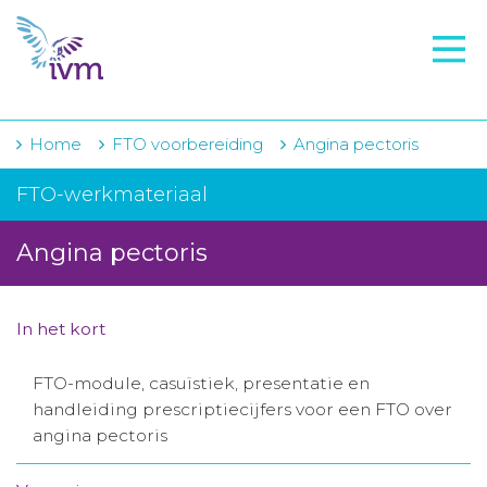
VMI
FTO voorbereiding
IVM-academie
Home
FTO voorbereiding
Angina pectoris
Zorginstellingen
FTO-werkmateriaal
Voorschrijfgedrag
Angina pectoris
Projecten
Over IVM
In het kort
Actueel
FTO-module, casuïstiek, presentatie en
handleiding prescriptiecijfers voor een FTO over
Contact
angina pectoris
Winkelwagentje