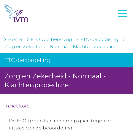
VMI
FTO voorbereiding
IVM-academie
Home
FTO voorbereiding
FTO-beoordeling
Zorg en Zekerheid - Normaal - Klachtenprocedure
Zorginstellingen
FTO-beoordeling
Voorschrijfgedrag
Zorg en Zekerheid - Normaal -
Projecten
Klachtenprocedure
Over IVM
Actueel
In het kort
Contact
De FTO-groep kan in beroep gaan tegen de
uitslag van de beoordeling.
Winkelwagentje