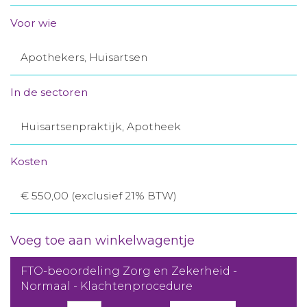
Aanmelden nieuwsbrief
Voor wie
Apothekers, Huisartsen
Inloggen
In de sectoren
Toegang leeromgeving
Huisartsenpraktijk, Apotheek
Kosten
€ 550,00 (exclusief 21% BTW)
Voeg toe aan winkelwagentje
FTO-beoordeling Zorg en Zekerheid -
Normaal - Klachtenprocedure