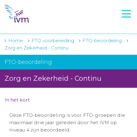
VMI
FTO voorbereiding
IVM-academie
Home
FTO voorbereiding
FTO-beoordeling
Zorg en Zekerheid - Continu
Zorginstellingen
FTO-beoordeling
Voorschrijfgedrag
Zorg en Zekerheid - Continu
Projecten
Over IVM
In het kort
Actueel
Deze FTO-beoordeling is voor FTO-groepen die
Contact
maximaal drie jaar geleden door het IVM op
niveau 4 zijn beoordeeld.
Winkelwagentje