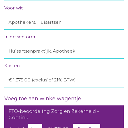
Aanmelden nieuwsbrief
Voor wie
Apothekers, Huisartsen
Inloggen
In de sectoren
Toegang leeromgeving
Huisartsenpraktijk, Apotheek
Kosten
€ 1.375,00 (exclusief 21% BTW)
Voeg toe aan winkelwagentje
FTO-beoordeling Zorg en Zekerheid -
Continu