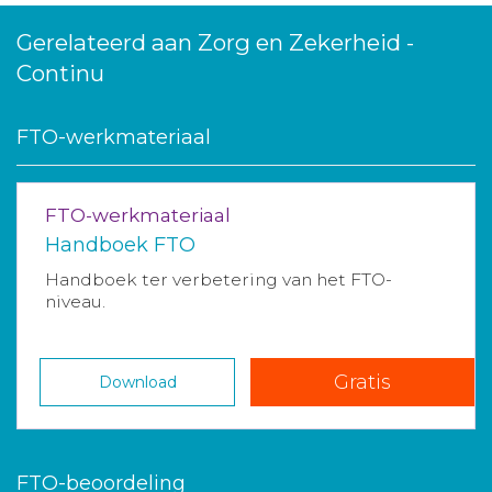
Gerelateerd aan Zorg en Zekerheid -
Continu
FTO-werkmateriaal
FTO-werkmateriaal
Handboek FTO
Handboek ter verbetering van het FTO-
niveau.
Gratis
Download
FTO-beoordeling